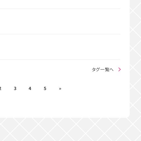
タグ一覧へ
2
3
4
5
»