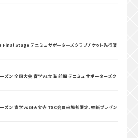
Final Stage テニミュ サポーターズクラブチケット先行販
ーズン 全国大会 青学vs立海 前編 テニミュ サポーターズク
せ
シーズン 青学vs四天宝寺 TSC会員来場者限定、壁紙プレゼン